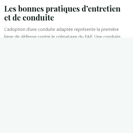
Les bonnes pratiques d’entretien
et de conduite
L’adoption d’une conduite adaptée représente la première
ligne de défense contre le colmatage du FAP. Une conduite
souple réduit la consommation de carburant de 10 à 15%. La
maintenance préventive inclut la vérification du système
d’injection, le nettoyage du filtre à air et la surveillance de la
vanne EGR. Les vidanges régulières améliorent l’efficacité du
carburant de 5 à 10%. L’utilisation d’additifs spécifiques aide à
maintenir la propreté du moteur.
Les options de nettoyage et
réparation disponibles
Plusieurs solutions existent pour traiter un FAP colmaté. La
régénération simple ne nécessite que le coût du carburant.