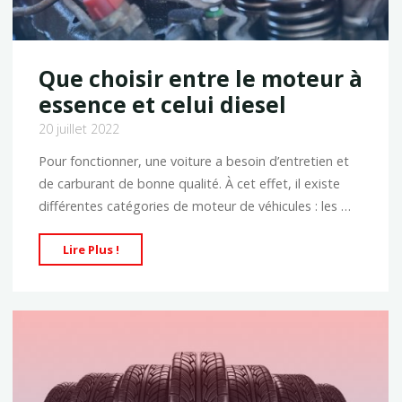
Que choisir entre le moteur à
essence et celui diesel
20 juillet 2022
Pour fonctionner, une voiture a besoin d’entretien et
de carburant de bonne qualité. À cet effet, il existe
différentes catégories de moteur de véhicules : les …
"Que
Lire Plus !
choisir
entre
le
moteur
à
essence