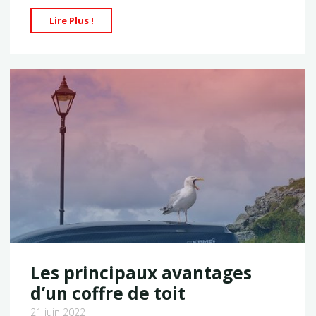
"Tout
Lire Plus !
savoir
sur
les
films
de
sécurité
pour
vitre"
Les principaux avantages
d’un coffre de toit
21 juin 2022