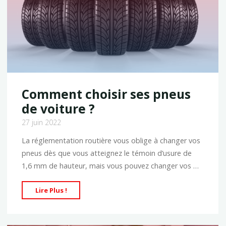
et
celui
diesel"
Comment choisir ses pneus
de voiture ?
27 juin 2022
La réglementation routière vous oblige à changer vos
pneus dès que vous atteignez le témoin d’usure de
1,6 mm de hauteur, mais vous pouvez changer vos …
"Comment
Lire Plus !
choisir
ses