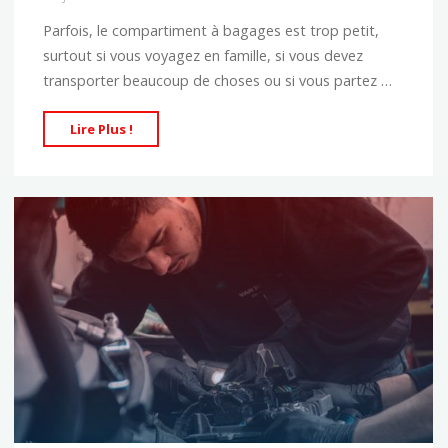
Parfois, le compartiment à bagages est trop petit,
surtout si vous voyagez en famille, si vous devez
transporter beaucoup de choses ou si vous partez …
"Les
Lire Plus !
principaux
avantages
d’un
coffre
de
toit"