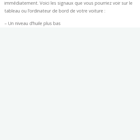
immédiatement. Voici les signaux que vous pourriez voir sur le
tableau ou l’ordinateur de bord de votre voiture :
– Un niveau d’huile plus bas
– Des plaquettes de frein détériorées
– Un trouble des airbags et de l’antiblocage des roues
– Une faiblesse de l’ESP ou Electronic Stability Program
Par conséquent, vous devez porter une grande attention à ces
signaux, car ils peuvent causer de sérieux problèmes à votre
voiture. Rendez-vous le plus tôt possible dans un garage, dans
un centre auto ou dans un concessionnaire le plus proche de
chez vous.
Des fois, les pièces peuvent être abîmées ou rouillées si la
voiture n’a pas été utilisée pendant une longue période. De ce
fait, le mieux est de faire un entretien détaillé pour voir leur
état. C’est surtout si le véhicule doit être utilisé à nouveau ou